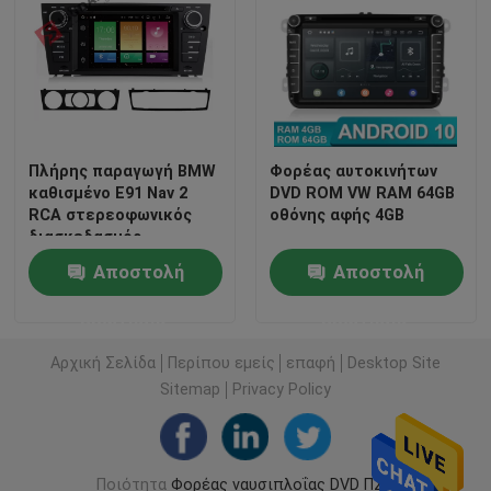
Πλήρης παραγωγή BMW
Φορέας αυτοκινήτων
καθισμένο E91 Nav 2
DVD ROM VW RAM 64GB
RCA στερεοφωνικός
οθόνης αφής 4GB
διασκεδασμός
θερμότητας
Αποστολή
Αποστολή
αυτοκινήτων DIN
Bluetooth
ερώτησης
ερώτησης
Αρχική Σελίδα
Περίπου εμείς
επαφή
Desktop Site
Sitemap
Privacy Policy
Ποιότητα
Φορέας ναυσιπλοΐας DVD ΠΣΤ