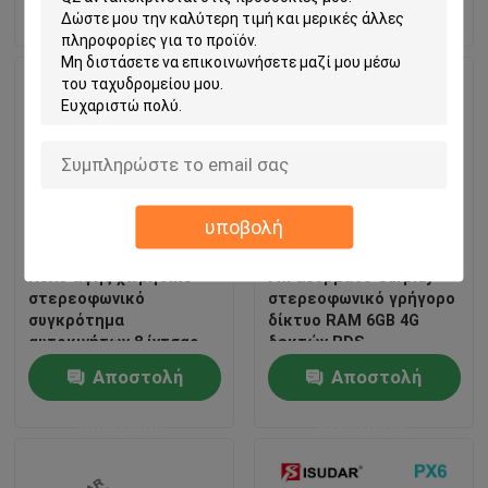
ερώτησης
ερώτησης
υποβολή
Πολυ αφής χωρητικό
FM ασύρματο Carplay
στερεοφωνικό
στερεοφωνικό γρήγορο
συγκρότημα
δίκτυο RAM 6GB 4G
αυτοκινήτων 8 ίντσας
δεκτών RDS
αρρενωπό, φορέας της
Αποστολή
Αποστολή
Hyundai Tucson Dvd του
2015
ερώτησης
ερώτησης