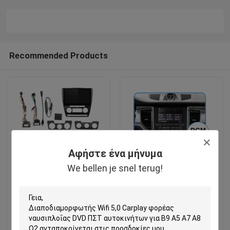
Recommended Products
Αφήστε ένα μήνυμα
We bellen je snel terug!
2 ραδιο ελεύθερος
Sphe8368-u
χάρτης φορέων RDS
προσαρμοστής PCM 4,0
ναυσιπλοΐας DVD ΠΣΤ 10
της Apple Carplay
αυτοκινήτων DIN
ασύρματο Carplay
αρρενωπός
Dongle Carlinkit
Αποστολή
Αποστολή