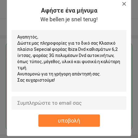
5.0
Αφήστε ένα μήνυμα
Ελεγχμένος προμηθευτής
We bellen je snel terug!
Δείτε περισσότερων
Αποκτήστε την καλύτερη τιμή για
Κλασικό πλαίσιο Sepecial
φορέας Ibiza Dvd καθισμάτων
6,2 ίντσας, φορέας 3G
πολυμέσων Dvd αυτοκινήτων
Να συνεχίσει
υποβολή