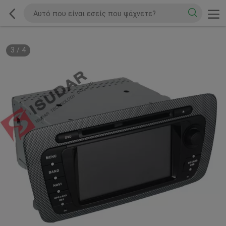
3
/
4