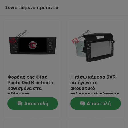
Συνιστώμενα προϊόντα
Φορέας της Φίατ
Η πίσω κάμερα DVR
Punto Dvd Bluetooth
εισήγαγε το
καθισμένα στα
ακουστικό
Σπίτι
εξόρμηση
τηλεοπτικό σύστημα
εικονοκύτταρα
αυτοκινήτων οθόνης
Αποστολή
Αποστολή
συστημάτων 800*480
αφής 7 για τη Honda
Προϊόντα
Nav και ψυχαγωγίας
CRV το 2012
ερώτησης
ερώτησης
Περίπου εμείς