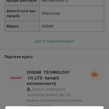
Αριθμό μοντέλου
NA02W6VW6212
Δυνατότητα προ
300pcs/day
σφοράς
Μάρκα
ISUDAR
Δείτε περισσότερων
Περίπου εμείς
ISUDAR TECHNOLOGY
CO.,LTD προφίλ
κατασκευαστή
Floor 6 , chuangzaoli
technology building ,No.102 ,
xinghua road,xingwei,fuyong,bao'an
,shenzhen ,Κίνα