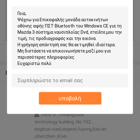
Αριθμό μοντέλου
NA04W6MA0703
Δυνατότητα προ
300pcs/day
σφοράς
Μάρκα
ISUDAR
Δείτε περισσότερων
Περίπου εμείς
ISUDAR TECHNOLOGY
υποβολή
CO.,LTD προφίλ
κατασκευαστή
Floor 6 , chuangzaoli
technology building ,No.102 ,
xinghua road,xingwei,fuyong,bao'an
,shenzhen ,Κίνα