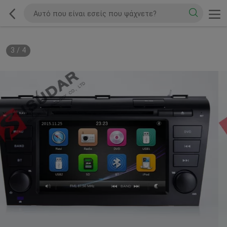
3
/
4